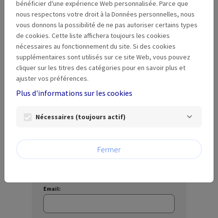
bénéficier d'une expérience Web personnalisée. Parce que
nous respectons votre droit à la Données personnelles, nous
Mot de passe :
vous donnons la possibilité de ne pas autoriser certains types
de cookies. Cette liste affichera toujours les cookies
visibility
nécessaires au fonctionnement du site. Si des cookies
supplémentaires sont utilisés sur ce site Web, vous pouvez
Mot de passe perdu ?
cliquer sur les titres des catégories pour en savoir plus et
ajuster vos préférences.
Se connecter
Plus d'informations sur les cookies
Nécessaires (toujours actif)
Créer un nouveau compte
Fermer
Créer un compte utilisateur afin d'introduire
une demande.
Email: