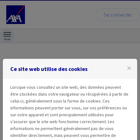
Se connecter
Passer au contenu
Menu
Identification
close
Ce site web utilise des cookies
Lorsque vous consultez un site web, des données peuvent
Se connecter
être stockées dans votre navigateur ou récupérées à partir de
Si vous avez déjà un compte utilisateur
celui-ci, généralement sous la forme de cookies. Ces
Mécénat Mutuelles AXA, entrez votre
informations peuvent porter sur vous, sur vos préférences ou
adresse email et votre mot de passe ci-
sur votre appareil et sont principalement utilisées pour
dessous.
s'assurer que le site web fonctionne correctement. Les
informations ne permettent généralement pas de vous
Email:
identifier directement, mais peuvent vous permettre de