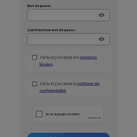
Mot de passe :
visibility
Confirmation mot de passe :
visibility
J'ai lu et j'accepte les
mentions
légales
.
J'ai lu et j'accepte la
politique de
confidentialité
.